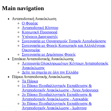
Main navigation
Ανταποδοτική Ανακύκλωση
Ο Φορέας
Ανταποδοτικό Κίνητρο
Κοινωνική Προσφορά
Υπόχρεοι Διαχειριστές
Συνεργασία με Οργανισμούς Τοπικής Αυτοδιοίκησης
Συνεργασία με Φορείς Κοινωνικής και Αλληλέγγυας
Οικονομίας
Συνεργασία με Δημόσιους Φορείς
Σπιτάκια Ανταποδοτικής Ανακύκλωσης
Λειτουργία Ολοκληρωμένων Κέντρων Ανταποδοτικής
Ανακύκλωσης
Δείτε τα σημεία σε όλη την Ελλάδα
Πάρκα Ανταποδοτικής Ανακύκλωσης
Τα Πάρκα
1o Πάρκο Περιβαλλοντικής Εκπαίδευσης &
Ανταποδοτικής Ανακύκλωσης - Άγιοι Ανάργυροι
2o Πάρκο Περιβαλλοντικής Εκπαίδευσης &
Ανταποδοτικής Ανακύκλωσης - Λαγκαδάς
3o Πάρκο Περιβαλλοντικής Εκπαίδευσης &
Ανταποδοτικής Ανακύκλωσης - Ιωάννινα