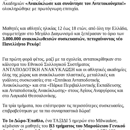
Ακαδημιών
«Ανακύκλωσε και συνάντησε τον Αντετοκούνμπο!»
ολοκληρώθηκε με πρωτόγνωρη επιτυχία.
Μαθητές και αθλητές ηλικίας 12 έως 18 ετών, από όλη την Ελλάδα,
συμμετείχαν στο Μεγάλο Διαγωνισμό και ξεπέρασαν το όριο των
3.000.000 ανακυκλωθεισών συσκευασιών, πετυχαίνοντας νέο
Πανελλήνιο Ρεκόρ!
Για πρώτη φορά φέτος, μαζί με τα σχολεία, ανταποκρίθηκαν στο
κάλεσμα του Εθνικού Συλλογικού Συστήματος
ΑΝΤΑΠΟΔΟΤΙΚΗ ΑΝΑΚΥΚΛΩΣΗ και οι αθλητικές ακαδημίες
όλης της χώρας και ανακύκλωσαν πλαστικές, μεταλλικές και
γυάλινες συσκευασίες στα «Σπιτάκια Ανταποδοτικής
Ανακύκλωσης» και στα «Πάρκα Περιβαλλοντικής Εκπαίδευσης
και Ανταποδοτικής Ανακύκλωσης» στους Αγίους Αναργύρους και
στο Λαγκαδά Θεσσαλονίκης.
Τα τρία τμήματα, που επέστρεψαν τις περισσότερες συσκευασίες,
επιβραβεύτηκαν με τα πιο συναρπαστικά δώρα!
Το 1ο Δώρο-Έπαθλο,
ένα ΤΑΞΙΔΙ 5 ημερών στο Milwaukee,
κέρδισαν οι μαθητές του
Β3 τμήματος του Μαρούλειου Γενικού