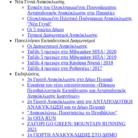
Νέα Γενιά Ανακύκλωσης
Έναρξη του Ολοκληρωμένου Προγράμματος
Ανταποδοτικής Ανακύκλωσης στις Παραλίες
Ολοκληρωμένο Πιλοτικό Πρόγραμμα Ανακύκλωσης
"Νέα Γενιά"
Οι 5 πρώτοι Δήμοι
Τοπικοί Διαγωνισμοί Ανακύκλωσης
Πανελλήνιοι Εκπαιδευτικοί Διαγωνισμοί
Οι Διαγωνισμοί Ανακύκλωσης
Ταξίδι 5 ημερών στο Milwaukee HΠΑ | 2020
Ταξίδι 5 ημερών στο Milwaukee HΠΑ | 2019
Ταξίδι 4 ημερών στα Κανάρια Νησιά | 2018
Ταξίδι 4 ημερών στο Ροβανιέμι | 2017
Εκδηλώσεις
3η Γιορτή Ανακύκλωσης στο Δήμο Πειραιά
Εγκαίνια του νέου υπερσύγχρονου «Πάρκου
Περιβαλλοντικής Εκπαίδευσης και Ανταποδοτικής
Ανακύκλωσης Ιωαννίνων»
2η Γιορτή Ανακύκλωσης από την ΑΝΤΑΠΟΔΟΤΙΚΗ
AΝΑΚΥΚΛΩΣΗ και το Δήμο Πειραιά
"Ανακυκλώνω- Προστατεύω το Περιβάλλον"
3o ΟΠΑ RUN
ZΑΓΟΡΙ GO GREEN: MOUNTAIN RUNNING
2021
1η ΓΙΟΡΤΗ ΑΝΑΚΥΚΛΩΣΗΣ ΣΤΟ ΔΗΜΟ