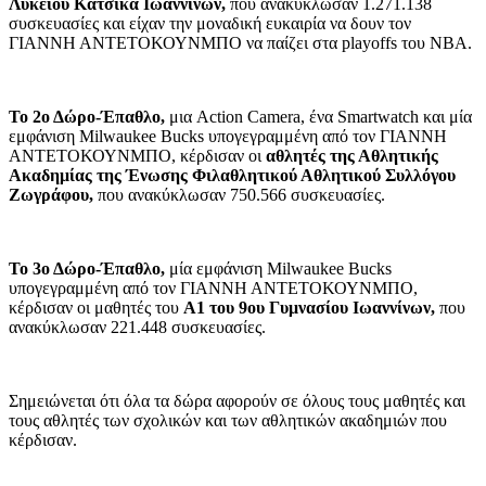
Λυκείου Κατσικά Ιωαννίνων,
που ανακύκλωσαν 1.271.138
συσκευασίες και είχαν την μοναδική ευκαιρία να δουν τον
ΓΙΑΝΝΗ ΑΝΤΕΤΟΚΟΥΝΜΠΟ να παίζει στα playoffs του ΝΒΑ.
Το 2ο Δώρο-Έπαθλο,
μια Action Camera, ένα Smartwatch και μία
εμφάνιση Milwaukee Bucks υπογεγραμμένη από τον ΓΙΑΝΝΗ
ΑΝΤΕΤΟΚΟΥΝΜΠΟ, κέρδισαν οι
αθλητές της Αθλητικής
Ακαδημίας της Ένωσης Φιλαθλητικού Αθλητικού Συλλόγου
Ζωγράφου,
που ανακύκλωσαν 750.566 συσκευασίες.
Το 3ο Δώρο-Έπαθλο,
μία εμφάνιση Milwaukee Bucks
υπογεγραμμένη από τον ΓΙΑΝΝΗ ΑΝΤΕΤΟΚΟΥΝΜΠΟ,
κέρδισαν οι μαθητές του
Α1 του 9ου Γυμνασίου Ιωαννίνων,
που
ανακύκλωσαν 221.448 συσκευασίες.
Σημειώνεται ότι όλα τα δώρα αφορούν σε όλους τους μαθητές και
τους αθλητές των σχολικών και των αθλητικών ακαδημιών που
κέρδισαν.