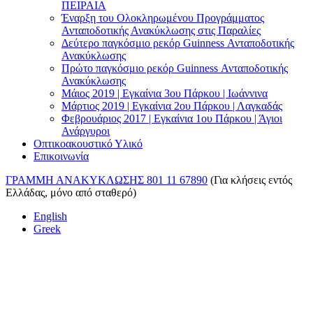
ΠΕΙΡΑΙΑ
Έναρξη του Ολοκληρωμένου Προγράμματος
Ανταποδοτικής Ανακύκλωσης στις Παραλίες
Δεύτερο παγκόσμιο ρεκόρ Guinness Ανταποδοτικής
Ανακύκλωσης
Πρώτο παγκόσμιο ρεκόρ Guinness Ανταποδοτικής
Ανακύκλωσης
Μάιος 2019 | Εγκαίνια 3ου Πάρκου | Ιωάννινα
Μάρτιος 2019 | Εγκαίνια 2ου Πάρκου | Λαγκαδάς
Φεβρουάριος 2017 | Εγκαίνια 1ου Πάρκου | Άγιοι
Ανάργυροι
Οπτικοακουστικό Υλικό
Επικοινωνία
ΓΡΑΜΜΗ ΑΝΑΚΥΚΛΩΣΗΣ 801 11 67890
(Για κλήσεις εντός
Ελλάδας, μόνο από σταθερό)
English
Greek