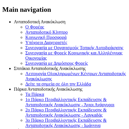
Main navigation
Ανταποδοτική Ανακύκλωση
Ο Φορέας
Ανταποδοτικό Κίνητρο
Κοινωνική Προσφορά
Υπόχρεοι Διαχειριστές
Συνεργασία με Οργανισμούς Τοπικής Αυτοδιοίκησης
Συνεργασία με Φορείς Κοινωνικής και Αλληλέγγυας
Οικονομίας
Συνεργασία με Δημόσιους Φορείς
Σπιτάκια Ανταποδοτικής Ανακύκλωσης
Λειτουργία Ολοκληρωμένων Κέντρων Ανταποδοτικής
Ανακύκλωσης
Δείτε τα σημεία σε όλη την Ελλάδα
Πάρκα Ανταποδοτικής Ανακύκλωσης
Τα Πάρκα
1o Πάρκο Περιβαλλοντικής Εκπαίδευσης &
Ανταποδοτικής Ανακύκλωσης - Άγιοι Ανάργυροι
2o Πάρκο Περιβαλλοντικής Εκπαίδευσης &
Ανταποδοτικής Ανακύκλωσης - Λαγκαδάς
3o Πάρκο Περιβαλλοντικής Εκπαίδευσης &
Ανταποδοτικής Ανακύκλωσης - Ιωάννινα