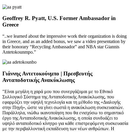
Geoffrey R. Pyatt, U.S. Former Ambassador in
Greece
“..we learned about the impressive work their organization is doing
in Greece, and as an added bonus, we saw a video presentation by
their honorary “Recycling Ambassador” and NBA star Giannis
Antetokounmpo.”
Γιάννης Αντετοκούνμπο | Πρεσβευτής
Ανταποδοτικής Ανακύκλωσης
"Είναι μεγάλη η χαρά μου που συνεργάζομαι με το Εθνικό
Συλλογικό Σύστημα της Ανταποδοτικής Ανακύκλωσης, που
εφαρμόζει την υψηλή τεχνολογία και τη μέθοδο της «Διαλογής
στην Πηγή», ώστε να γίνει σωστά η ανακύκλωση συσκευασιών.
Παράλληλα, νιώθω ικανοποίηση που θα ενισχύσω το σημαντικό
έργο της Ανταποδοτικής Ανακύκλωσης, η οποία συνδυάζει το
υψηλό ανταποδοτικό κίνητρο για κάθε επιστρεφόμενη συσκευασία
με την περιβαλλοντική εκπαίδευση των νέων ανθρώπων. Η