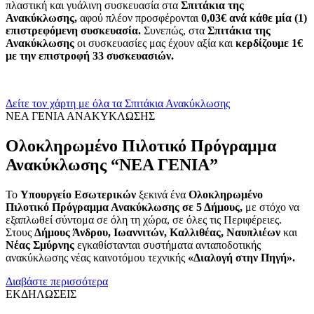
πλαστική και γυάλινη συσκευασία στα
Σπιτάκια της
Ανακύκλωσης,
αφού πλέον προσφέρονται
0,03€ ανά κάθε μία (1)
επιστρεφόμενη συσκευασία.
Συνεπώς, στα
Σπιτάκια της
Ανακύκλωσης
οι συσκευασίες μας έχουν αξία και
κερδίζουμε 1€
με την επιστροφή 33 συσκευασιών.
Δείτε τον χάρτη με όλα τα Σπιτάκια Ανακύκλωσης
ΝΕΑ ΓΕΝΙΑ ΑΝΑΚΥΚΛΩΣΗΣ
Ολοκληρωμένο Πιλοτικό Πρόγραμμα
Ανακύκλωσης “ΝΕΑ ΓΕΝΙΑ”
Το
Υπουργείο Εσωτερικών
ξεκινά ένα
Ολοκληρωμένο
Πιλοτικό Πρόγραμμα Ανακύκλωσης σε 5 Δήμους,
με στόχο να
εξαπλωθεί σύντομα σε όλη τη χώρα, σε όλες τις Περιφέρειες.
Στους
Δήμους Άνδρου, Ιωαννιτών, Καλλιθέας, Ναυπλιέων
και
Νέας Σμύρνης
εγκαθίστανται συστήματα ανταποδοτικής
ανακύκλωσης νέας καινοτόμου τεχνικής
«Διαλογή στην Πηγή».
Διαβάστε περισσότερα
ΕΚΔΗΛΩΣΕΙΣ