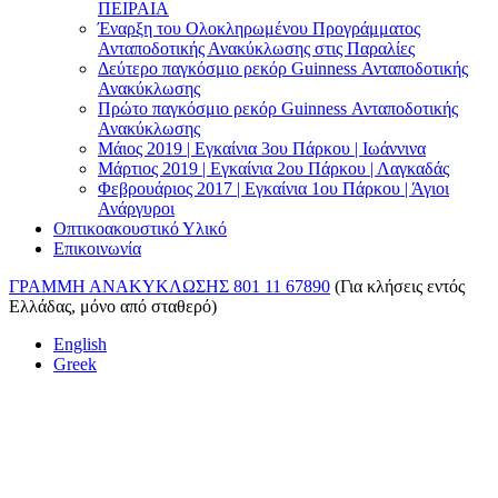
ΠΕΙΡΑΙΑ
Έναρξη του Ολοκληρωμένου Προγράμματος
Ανταποδοτικής Ανακύκλωσης στις Παραλίες
Δεύτερο παγκόσμιο ρεκόρ Guinness Ανταποδοτικής
Ανακύκλωσης
Πρώτο παγκόσμιο ρεκόρ Guinness Ανταποδοτικής
Ανακύκλωσης
Μάιος 2019 | Εγκαίνια 3ου Πάρκου | Ιωάννινα
Μάρτιος 2019 | Εγκαίνια 2ου Πάρκου | Λαγκαδάς
Φεβρουάριος 2017 | Εγκαίνια 1ου Πάρκου | Άγιοι
Ανάργυροι
Οπτικοακουστικό Υλικό
Επικοινωνία
ΓΡΑΜΜΗ ΑΝΑΚΥΚΛΩΣΗΣ 801 11 67890
(Για κλήσεις εντός
Ελλάδας, μόνο από σταθερό)
English
Greek