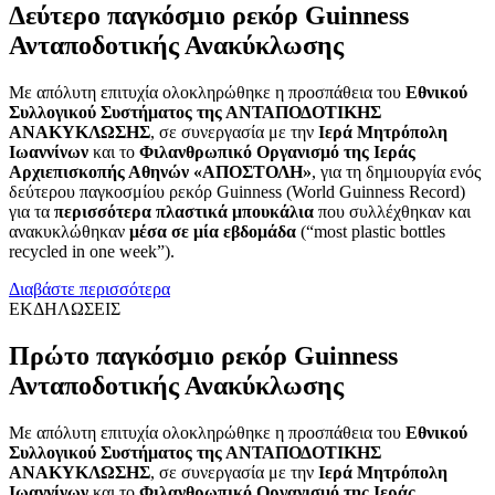
Δεύτερο παγκόσμιο ρεκόρ Guinness
Ανταποδοτικής Ανακύκλωσης
Με απόλυτη επιτυχία ολοκληρώθηκε η προσπάθεια του
Εθνικού
Συλλογικού Συστήματος της ΑΝΤΑΠΟΔΟΤΙΚΗΣ
ΑΝΑΚΥΚΛΩΣΗΣ
, σε συνεργασία με την
Ιερά Μητρόπολη
Ιωαννίνων
και το
Φιλανθρωπικό Οργανισμό της Ιεράς
Αρχιεπισκοπής Αθηνών «ΑΠΟΣΤΟΛΗ»
, για τη δημιουργία ενός
δεύτερου παγκοσμίου ρεκόρ Guinness (World Guinness Record)
για τα
περισσότερα πλαστικά μπουκάλια
που συλλέχθηκαν και
ανακυκλώθηκαν
μέσα σε μία εβδομάδα
(“most plastic bottles
recycled in one week”).
Διαβάστε περισσότερα
ΕΚΔΗΛΩΣΕΙΣ
Πρώτο παγκόσμιο ρεκόρ Guinness
Ανταποδοτικής Ανακύκλωσης
Με απόλυτη επιτυχία ολοκληρώθηκε η προσπάθεια του
Εθνικού
Συλλογικού Συστήματος της ΑΝΤΑΠΟΔΟΤΙΚΗΣ
ΑΝΑΚΥΚΛΩΣΗΣ
, σε συνεργασία με την
Ιερά Μητρόπολη
Ιωαννίνων
και το
Φιλανθρωπικό Οργανισμό της Ιεράς