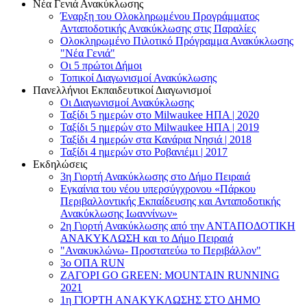
Νέα Γενιά Ανακύκλωσης
Έναρξη του Ολοκληρωμένου Προγράμματος
Ανταποδοτικής Ανακύκλωσης στις Παραλίες
Ολοκληρωμένο Πιλοτικό Πρόγραμμα Ανακύκλωσης
"Νέα Γενιά"
Οι 5 πρώτοι Δήμοι
Τοπικοί Διαγωνισμοί Ανακύκλωσης
Πανελλήνιοι Εκπαιδευτικοί Διαγωνισμοί
Οι Διαγωνισμοί Ανακύκλωσης
Ταξίδι 5 ημερών στο Milwaukee HΠΑ | 2020
Ταξίδι 5 ημερών στο Milwaukee HΠΑ | 2019
Ταξίδι 4 ημερών στα Κανάρια Νησιά | 2018
Ταξίδι 4 ημερών στο Ροβανιέμι | 2017
Εκδηλώσεις
3η Γιορτή Ανακύκλωσης στο Δήμο Πειραιά
Εγκαίνια του νέου υπερσύγχρονου «Πάρκου
Περιβαλλοντικής Εκπαίδευσης και Ανταποδοτικής
Ανακύκλωσης Ιωαννίνων»
2η Γιορτή Ανακύκλωσης από την ΑΝΤΑΠΟΔΟΤΙΚΗ
AΝΑΚΥΚΛΩΣΗ και το Δήμο Πειραιά
"Ανακυκλώνω- Προστατεύω το Περιβάλλον"
3o ΟΠΑ RUN
ZΑΓΟΡΙ GO GREEN: MOUNTAIN RUNNING
2021
1η ΓΙΟΡΤΗ ΑΝΑΚΥΚΛΩΣΗΣ ΣΤΟ ΔΗΜΟ