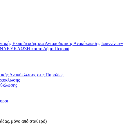
ντικής Εκπαίδευσης και Ανταποδοτικής Ανακύκλωσης Ιωαννίνων»
AΝΑΚΥΚΛΩΣΗ και το Δήμο Πειραιά
ικής Ανακύκλωσης στις Παραλίες
νακύκλωσης
κύκλωσης
γυροι
λάδας, μόνο από σταθερό)