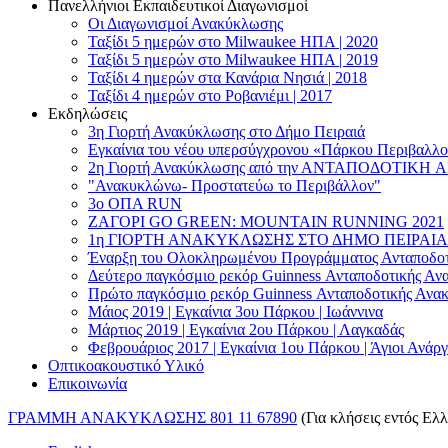
Πανελλήνιοι Εκπαιδευτικοί Διαγωνισμοί
Οι Διαγωνισμοί Ανακύκλωσης
Ταξίδι 5 ημερών στο Milwaukee HΠΑ | 2020
Ταξίδι 5 ημερών στο Milwaukee HΠΑ | 2019
Ταξίδι 4 ημερών στα Κανάρια Νησιά | 2018
Ταξίδι 4 ημερών στο Ροβανιέμι | 2017
Εκδηλώσεις
3η Γιορτή Ανακύκλωσης στο Δήμο Πειραιά
Εγκαίνια του νέου υπερσύγχρονου «Πάρκου Περιβαλλο
2η Γιορτή Ανακύκλωσης από την ΑΝΤΑΠΟΔΟΤΙΚΗ 
"Ανακυκλώνω- Προστατεύω το Περιβάλλον"
3o ΟΠΑ RUN
ZΑΓΟΡΙ GO GREEN: MOUNTAIN RUNNING 2021
1η ΓΙΟΡΤΗ ΑΝΑΚΥΚΛΩΣΗΣ ΣΤΟ ΔΗΜΟ ΠΕΙΡΑΙΑ
Έναρξη του Ολοκληρωμένου Προγράμματος Ανταποδοτ
Δεύτερο παγκόσμιο ρεκόρ Guinness Ανταποδοτικής Α
Πρώτο παγκόσμιο ρεκόρ Guinness Ανταποδοτικής Ανα
Μάιος 2019 | Εγκαίνια 3ου Πάρκου | Ιωάννινα
Μάρτιος 2019 | Εγκαίνια 2ου Πάρκου | Λαγκαδάς
Φεβρουάριος 2017 | Εγκαίνια 1ου Πάρκου | Άγιοι Ανάρ
Οπτικοακουστικό Υλικό
Επικοινωνία
ΓΡΑΜΜΗ ΑΝΑΚΥΚΛΩΣΗΣ 801 11 67890
(Για κλήσεις εντός Ελ