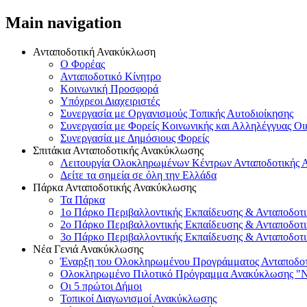
Main navigation
Ανταποδοτική Ανακύκλωση
Ο Φορέας
Ανταποδοτικό Κίνητρο
Κοινωνική Προσφορά
Υπόχρεοι Διαχειριστές
Συνεργασία με Οργανισμούς Τοπικής Αυτοδιοίκησης
Συνεργασία με Φορείς Κοινωνικής και Αλληλέγγυας Οι
Συνεργασία με Δημόσιους Φορείς
Σπιτάκια Ανταποδοτικής Ανακύκλωσης
Λειτουργία Ολοκληρωμένων Κέντρων Ανταποδοτικής 
Δείτε τα σημεία σε όλη την Ελλάδα
Πάρκα Ανταποδοτικής Ανακύκλωσης
Τα Πάρκα
1o Πάρκο Περιβαλλοντικής Εκπαίδευσης & Ανταποδοτι
2o Πάρκο Περιβαλλοντικής Εκπαίδευσης & Ανταποδοτ
3o Πάρκο Περιβαλλοντικής Εκπαίδευσης & Ανταποδοτι
Νέα Γενιά Ανακύκλωσης
Έναρξη του Ολοκληρωμένου Προγράμματος Ανταποδοτ
Ολοκληρωμένο Πιλοτικό Πρόγραμμα Ανακύκλωσης "Ν
Οι 5 πρώτοι Δήμοι
Τοπικοί Διαγωνισμοί Ανακύκλωσης