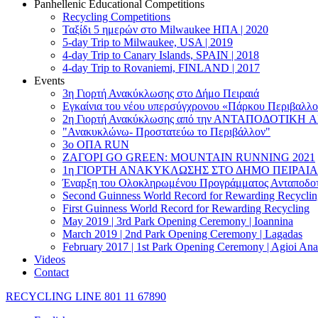
Panhellenic Educational Competitions
Recycling Competitions
Ταξίδι 5 ημερών στο Milwaukee HΠΑ | 2020
5-day Trip to Milwaukee, USA | 2019
4-day Trip to Canary Islands, SPAIN | 2018
4-day Trip to Rovaniemi, FINLAND | 2017
Events
3η Γιορτή Ανακύκλωσης στο Δήμο Πειραιά
Εγκαίνια του νέου υπερσύγχρονου «Πάρκου Περιβαλλο
2η Γιορτή Ανακύκλωσης από την ΑΝΤΑΠΟΔΟΤΙΚΗ 
"Ανακυκλώνω- Προστατεύω το Περιβάλλον"
3o ΟΠΑ RUN
ZΑΓΟΡΙ GO GREEN: MOUNTAIN RUNNING 2021
1η ΓΙΟΡΤΗ ΑΝΑΚΥΚΛΩΣΗΣ ΣΤΟ ΔΗΜΟ ΠΕΙΡΑΙΑ
Έναρξη του Ολοκληρωμένου Προγράμματος Ανταποδοτ
Second Guinness World Record for Rewarding Recyclin
First Guinness World Record for Rewarding Recycling
May 2019 | 3rd Park Opening Ceremony | Ioannina
March 2019 | 2nd Park Opening Ceremony | Lagadas
February 2017 | 1st Park Opening Ceremony | Agioi Ana
Videos
Contact
RECYCLING LINE 801 11 67890