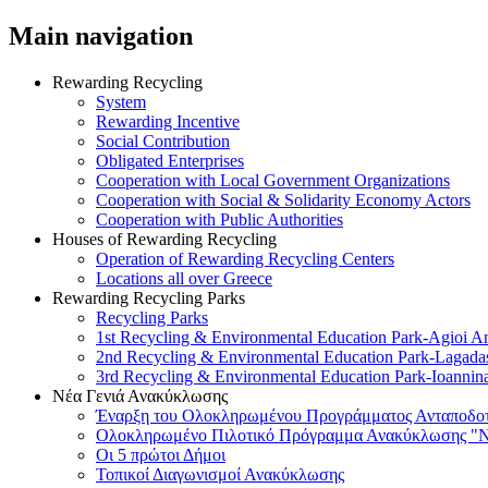
Main navigation
Rewarding Recycling
System
Rewarding Incentive
Social Contribution
Obligated Enterprises
Cooperation with Local Government Organizations
Cooperation with Social & Solidarity Economy Actors
Cooperation with Public Authorities
Houses of Rewarding Recycling
Operation of Rewarding Recycling Centers
Locations all over Greece
Rewarding Recycling Parks
Recycling Parks
1st Recycling & Environmental Education Park-Agioi A
2nd Recycling & Environmental Education Park-Lagada
3rd Recycling & Environmental Education Park-Ioannin
Νέα Γενιά Ανακύκλωσης
Έναρξη του Ολοκληρωμένου Προγράμματος Ανταποδοτ
Ολοκληρωμένο Πιλοτικό Πρόγραμμα Ανακύκλωσης "Ν
Οι 5 πρώτοι Δήμοι
Τοπικοί Διαγωνισμοί Ανακύκλωσης