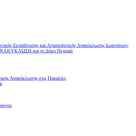
ντικής Εκπαίδευσης και Ανταποδοτικής Ανακύκλωσης Ιωαννίνων»
AΝΑΚΥΚΛΩΣΗ και το Δήμο Πειραιά
ικής Ανακύκλωσης στις Παραλίες
g
rgyroi