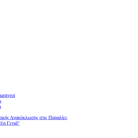
nargyroi
s
a
ικής Ανακύκλωσης στις Παραλίες
έα Γενιά"