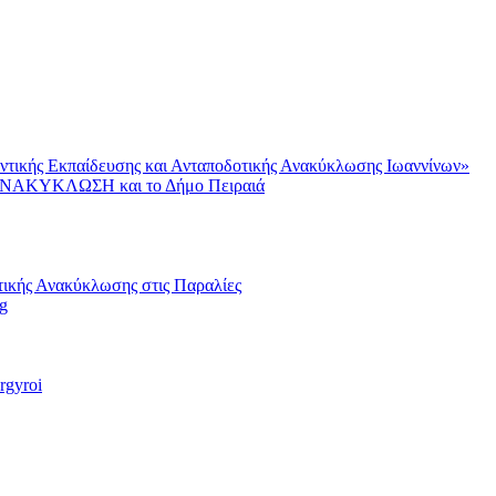
ντικής Εκπαίδευσης και Ανταποδοτικής Ανακύκλωσης Ιωαννίνων»
AΝΑΚΥΚΛΩΣΗ και το Δήμο Πειραιά
ικής Ανακύκλωσης στις Παραλίες
g
rgyroi