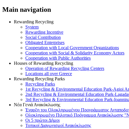
Main navigation
Rewarding Recycling
System
Rewarding Incentive
Social Contribution
Obligated Enterprises
Cooperation with Local Government Organizations
Cooperation with Social & Solidarity Economy Actors
Cooperation with Public Authorities
Houses of Rewarding Recycling
Operation of Rewarding Recycling Centers
Locations all over Greece
Rewarding Recycling Parks
Recycling Parks
1st Recycling & Environmental Education Park-Agioi A
2nd Recycling & Environmental Education Park-Lagada
3rd Recycling & Environmental Education Park-Ioannin
Νέα Γενιά Ανακύκλωσης
Έναρξη του Ολοκληρωμένου Προγράμματος Ανταποδοτ
Ολοκληρωμένο Πιλοτικό Πρόγραμμα Ανακύκλωσης "Ν
Οι 5 πρώτοι Δήμοι
Τοπικοί Διαγωνισμοί Ανακύκλωσης