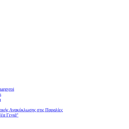
nargyroi
s
a
ικής Ανακύκλωσης στις Παραλίες
έα Γενιά"