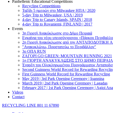
Panhellenic Educational Competitions
Recycling Competitions
Ταξίδι 5 ημερών στο Milwaukee HΠΑ | 2020
5-day Trip to Milwaukee, USA | 2019
4-day Trip to Canary Islands, SPAIN | 2018
4-day Trip to Rovaniemi, FINLAND | 2017
Events
3η Γιορτή Ανακύκλωσης στο Δήμο Πειραιά
Εγκαίνια του νέου υπερσύγχρονου «Πάρκου Περιβαλλο
2η Γιορτή Ανακύκλωσης από την ΑΝΤΑΠΟΔΟΤΙΚΗ 
"Ανακυκλώνω- Προστατεύω το Περιβάλλον"
3o ΟΠΑ RUN
ZΑΓΟΡΙ GO GREEN: MOUNTAIN RUNNING 2021
1η ΓΙΟΡΤΗ ΑΝΑΚΥΚΛΩΣΗΣ ΣΤΟ ΔΗΜΟ ΠΕΙΡΑΙΑ
Έναρξη του Ολοκληρωμένου Προγράμματος Ανταποδοτ
Second Guinness World Record for Rewarding Recyclin
First Guinness World Record for Rewarding Recycling
May 2019 | 3rd Park Opening Ceremony | Ioannina
March 2019 | 2nd Park Opening Ceremony | Lagadas
February 2017 | 1st Park Opening Ceremony | Agioi Ana
Videos
Contact
RECYCLING LINE 801 11 67890